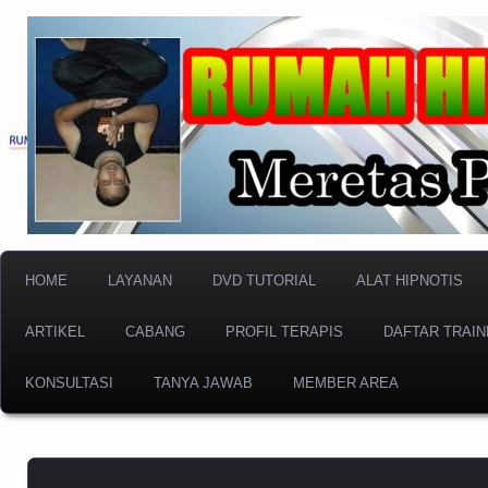
Meretas Pikiran Bawah Sadar
RUMAH HIPNOTIS I
HOME
LAYANAN
DVD TUTORIAL
ALAT HIPNOTIS
ARTIKEL
CABANG
PROFIL TERAPIS
DAFTAR TRAIN
KONSULTASI
TANYA JAWAB
MEMBER AREA