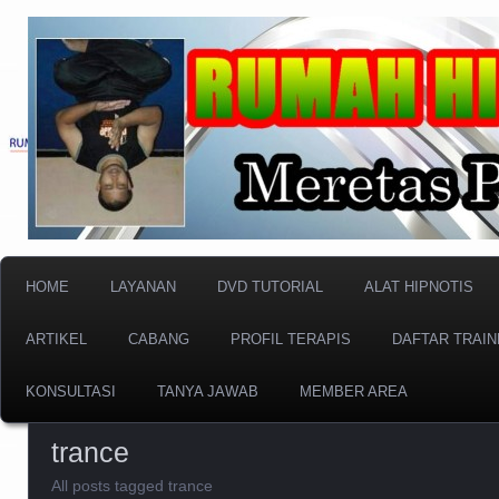
Meretas Pikiran Bawah Sadar
RUMAH HIPNOTIS I
HOME
LAYANAN
DVD TUTORIAL
ALAT HIPNOTIS
ARTIKEL
CABANG
PROFIL TERAPIS
DAFTAR TRAIN
KONSULTASI
TANYA JAWAB
MEMBER AREA
trance
All posts tagged trance