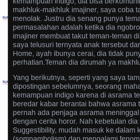
kemampuan indigo, dia bisa berkomuni
makhluk-makhluk imajiner, saya coba taw
menolak. Justru dia senang punya tema
permasalahan adalah ketika dia ngobr
imajiner membuat takut teman-teman di 
saya telusuri ternyata anak tersebut da
Home, ayah ibunya cerai, dia tidak pu
perhatian.Teman dia dirumah ya makhluk
Yang berikutnya, seperti yang saya tamp
dipostingan sebelumnya, seorang maha
kemampuan indigo karena di asrama te
beredar kabar berantai bahwa asrama t
pernah ada penjaga asrama meninggal 
dengan cerita horor. Nah kebetulan dia 
Suggestibility, mudah masuk ke dalam 
(somnambolism) dan mengalami fenome