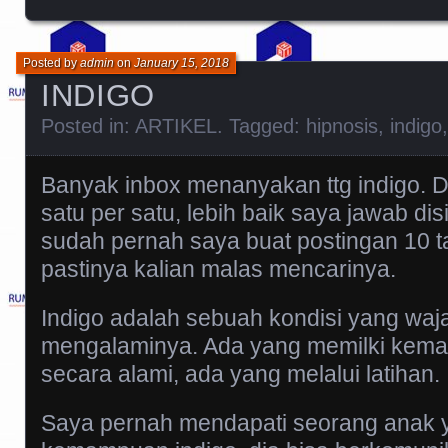
Posted by
admin
on
January 15, 2018
INDIGO
Posted in:
ARTIKEL
. Tagged:
hipnosis
,
indigo
Banyak inbox menanyakan ttg indigo. 
satu per satu, lebih baik saya jawab di
sudah pernah saya buat postingan 10 ta
pastinya kalian malas mencarinya.
Indigo adalah sebuah kondisi yang waja
mengalaminya. Ada yang memilki kema
secara alami, ada yang melalui latihan.
Saya pernah mendapati seorang anak 