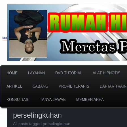
Meretas Pikiran Bawah Sadar
RUMAH HIPNOTIS I
HOME
LAYANAN
DVD TUTORIAL
ALAT HIPNOTIS
ARTIKEL
CABANG
PROFIL TERAPIS
DAFTAR TRAIN
KONSULTASI
TANYA JAWAB
MEMBER AREA
perselingkuhan
All posts tagged perselingkuhan