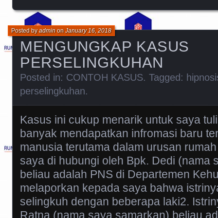
Posted by
admin
on
January 16, 2018
MENGUNGKAP KASUS
PERSELINGKUHAN
Posted in:
CONTOH KASUS
. Tagged:
hipnosi
perselingkuhan
.
Kasus ini cukup menarik untuk saya tul
banyak mendapatkan infromasi baru ten
manusia terutama dalam urusan rumah 
saya di hubungi oleh Bpk. Dedi (nama
beliau adalah PNS di Departemen Keh
melaporkan kepada saya bahwa istrinya
selingkuh dengan beberapa laki2. Istri
Ratna (nama saya samarkan) beliau ad