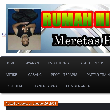
Meretas Pikiran Bawah Sadar
RUMAH HIPNOTIS I
HOME
LAYANAN
DVD TUTORIAL
ALAT HIPNOTIS
ARTIKEL
CABANG
PROFIL TERAPIS
DAFTAR TRAIN
KONSULTASI
TANYA JAWAB
MEMBER AREA
Posted by
admin
on
January 16, 2018