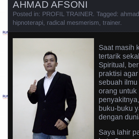
AHMAD AFSONI
Posted in:
PROFIL TRAINER
. Tagged:
ahmad 
hipnoterapi
,
radical mesmerism
,
trainer
.
Saat masih k
tertarik sek
Spiritual, b
praktisi aga
sebuah ilmu
orang untuk
penyakitny
buku-buku 
dengan dunia
Saya lahir p