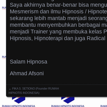
Saya akhirnya benar-benar bisa mengua
Mesmerism dan ilmu Hipnosis / Hipnote
sekarang lebih mantab menjadi seorang 
membantu menyembuhkan berbagai ma
menjadi Trainer yang membuka kelas Pr
Hipnosis, Hipnoterapi dan juga Radica
Salam Hipnosa
Ahmad Afsoni
←
FIKA S. SETIONO (Founder RUMAH
Posts navigation
HIPNOTIS INDONESIA)